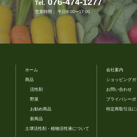
076-474-1277
Tel.
営業時間：
平日9:00〜17:00
ホーム
会社案内
商品
ショッピングガ
活性剤
お問い合わせ
野菜
プライバシーポ
お勧め商品
特定商取引法に
新商品
土壌活性剤・植物活性液について