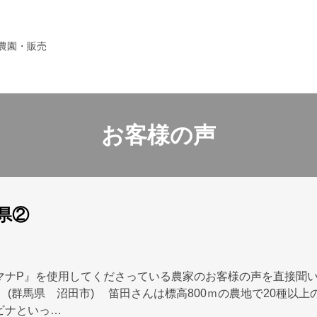
農園・販売
お客様の声
県②
マナP』を使用してくださっている農家のお客様の声を直接聞
 (群馬県 沼田市) 笛田さんは標高800ｍの農地で20種以上
ビナといっ…