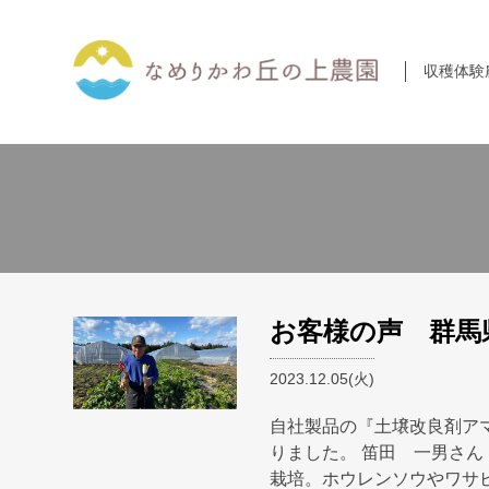
コ
ン
テ
収穫体験
ン
ツ
に
ス
キ
ッ
プ
お客様の声 群馬
2023.12.05(火)
自社製品の『土壌改良剤ア
りました。 笛田 一男さん
栽培。ホウレンソウやワサ