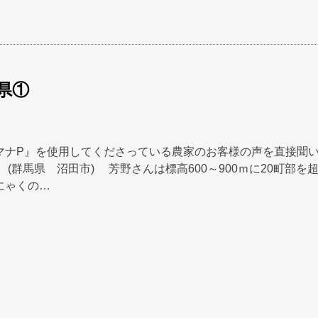
県①
マナP』を使用してくださっている農家のお客様の声を直接聞
(群馬県 沼田市) 芳野さんは標高600～900ｍに20町部を
にゃくの…