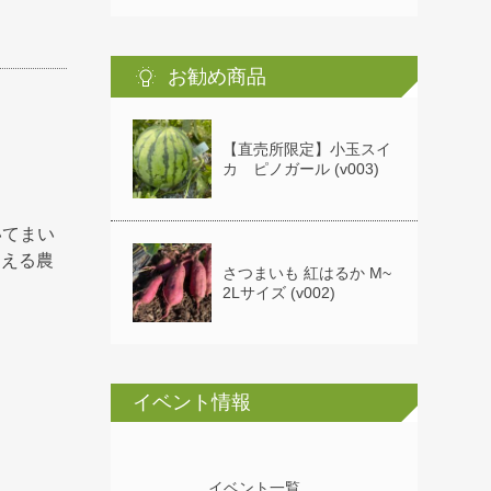
お勧め商品
【直売所限定】小玉スイ
カ ピノガール (v003)
いてまい
超える農
さつまいも 紅はるか M~
2Lサイズ (v002)
イベント情報
イベント一覧